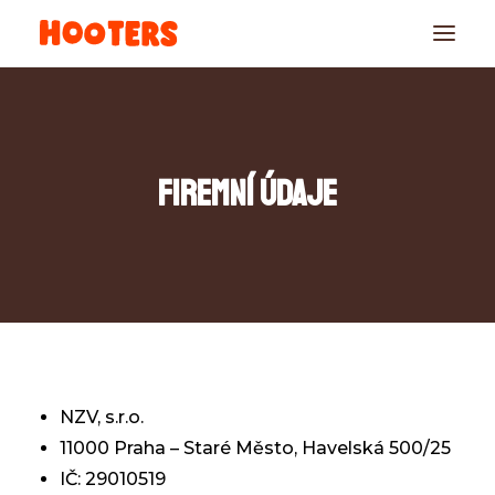
Firemní údaje
REZERVACE
NZV, s.r.o.
11000 Praha – Staré Město, Havelská 500/25
IČ: 29010519