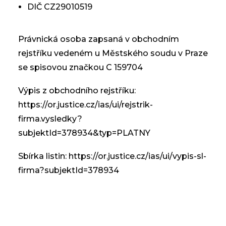
DIČ CZ29010519
Právnická osoba zapsaná v obchodním
rejstříku vedeném u Městského soudu v Praze
se spisovou značkou C 159704
Výpis z obchodního rejstříku:
https://or.justice.cz/ias/ui/rejstrik-
firma.vysledky?
subjektId=378934&typ=PLATNY
Sbírka listin:
https://or.justice.cz/ias/ui/vypis-sl-
firma?subjektId=378934