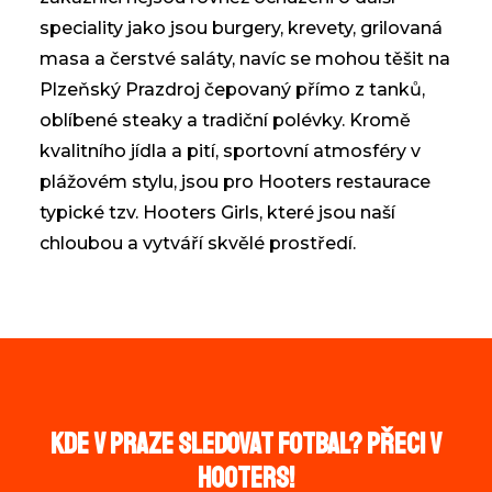
speciality jako jsou burgery, krevety, grilovaná
masa a čerstvé saláty, navíc se mohou těšit na
Plzeňský Prazdroj čepovaný přímo z tanků,
oblíbené steaky a tradiční polévky. Kromě
kvalitního jídla a pití, sportovní atmosféry v
plážovém stylu, jsou pro Hooters restaurace
typické tzv. Hooters Girls, které jsou naší
chloubou a vytváří skvělé prostředí.
KDE V PRAZE SLEDOVAT FOTBAL? PŘECI V
HOOTERS!