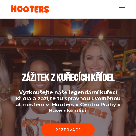
ZÁŽITEK Z KUŘECÍCH KŘÍDEL
REZERVACE
Vyzkoušejte naše legendární kuřecí
křídla a zažijte tu správnou uvolněnou
atmosféru v
Hooters v Centru Prahy v
Havelské ulici!
REZERVACE