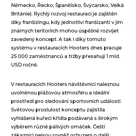
Německo, Řecko, Španělsko, Švýcarsko, Velká
Británie). Rychlý rozvoj restaurací je zajištěn
díky franšízingu, kdy jednotliví franšízanti v jim
známých teritoriích mohou úspěšně rozvíjet
zavedený koncept. A tak i díky tomuto
systému v restauracích Hooters dnes pracuje
25 000 zaměstnanců a tržby přesahují 1 mld.
USD ročně.
V restauracích Hooters návštěvníci naleznou
uvolněnou plážovou atmosféru a ideální
prostředí pro sledování sportovních událostí.
Světovou proslulost konceptu zajistila
vyhlášená kuřecí křídla podávaná s širokým
výběrem různě pálivých omáček. Čeští
zákazníci nejsou rovněž ochuzeni o další